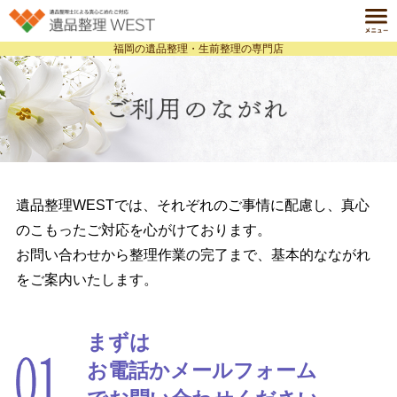
福岡の遺品整理・生前整理の専門店
ホーム
HOME
遺品整理とは
ABOUT
サービス一覧
SERVICE
料金案内
遺品整理WESTでは、それぞれのご事情に配慮し、真心
PRICE
のこもったご対応を心がけております。
事例紹介
お問い合わせから整理作業の完了まで、基本的なながれ
CASE
をご案内いたします。
よくある質問
Q&A
会社案内
まずは
COMPANY
お電話かメールフォーム
個人情報保護方針
お役立ち情報ブログ
でお問い合わせください