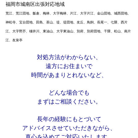
福岡市城南区出張対応地域
荒江、
荒江団地、
飯倉、
梅林、
大字梅林、
片江、
大字片江、
金山団地、
城西団地、
神松寺、
宝台団地、
田島、
茶山、
堤、
堤団地、
友丘、
鳥飼、
長尾一、
七隈、
西片
江、
大字野芥、
樋井川、
東油山、
大字東油山、
別府、
別府団地、
干隈、
松山、
南片
江、
友泉亭
対処方法がわからない、
遠方にお住まいで
時間があまりとれないなど、
どんな場合でも
まずはご相談ください。
長年の経験にもとづいて
アドバイスさせていただきながら、
真心を込めてご対応いたします。