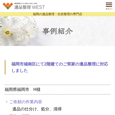
福岡の遺品整理・生前整理の専門店
ホーム
HOME
遺品整理とは
ABOUT
サービス一覧
SERVICE
料金案内
PRICE
福岡市城南区にて2階建てのご実家の遺品整理に対応
事例紹介
しました
CASE
よくある質問
Q&A
福岡県福岡市 H様
会社案内
COMPANY
ご依頼の作業内容
個人情報保護方針
お役立ち情報ブログ
遺品の仕分け、処分、清掃