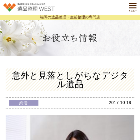
福岡の遺品整理・生前整理の専門店
ホーム
HOME
遺品整理とは
ABOUT
サービス一覧
SERVICE
料金案内
意外と見落としがちなデジタ
PRICE
ル遺品
事例紹介
CASE
よくある質問
2017.10.19
終活
Q&A
会社案内
COMPANY
個人情報保護方針
お役立ち情報ブログ