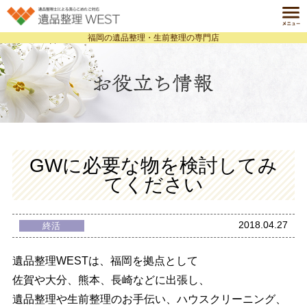
福岡の遺品整理・生前整理の専門店
ホーム
HOME
遺品整理とは
ABOUT
サービス一覧
SERVICE
料金案内
GWに必要な物を検討してみ
PRICE
てください
事例紹介
CASE
よくある質問
2018.04.27
終活
Q&A
会社案内
遺品整理WESTは、福岡を拠点として
COMPANY
佐賀や大分、熊本、長崎などに出張し、
個人情報保護方針
お役立ち情報ブログ
遺品整理や生前整理のお手伝い、ハウスクリーニング、