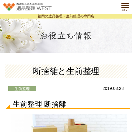
福岡の遺品整理・生前整理の専門店
ホーム
HOME
遺品整理とは
ABOUT
サービス一覧
SERVICE
料金案内
断捨離と生前整理
PRICE
事例紹介
CASE
2019.03.28
生前整理
よくある質問
Q&A
生前整理 断捨離
会社案内
COMPANY
個人情報保護方針
お役立ち情報ブログ