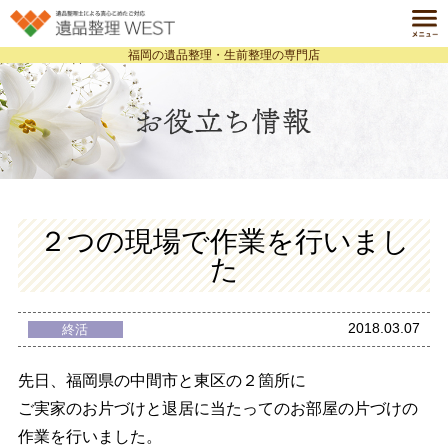
福岡の遺品整理・生前整理の専門店
ホーム
HOME
遺品整理とは
ABOUT
サービス一覧
SERVICE
料金案内
２つの現場で作業を行いまし
PRICE
た
事例紹介
CASE
よくある質問
2018.03.07
終活
Q&A
会社案内
先日、福岡県の中間市と東区の２箇所に
COMPANY
ご実家のお片づけと退居に当たってのお部屋の片づけの
個人情報保護方針
お役立ち情報ブログ
作業を行いました。