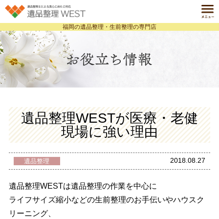
福岡の遺品整理・生前整理の専門店
ホーム
HOME
遺品整理とは
ABOUT
サービス一覧
SERVICE
料金案内
遺品整理WESTが医療・老健
PRICE
現場に強い理由
事例紹介
CASE
よくある質問
2018.08.27
遺品整理
Q&A
会社案内
遺品整理WESTは遺品整理の作業を中心に
COMPANY
ライフサイズ縮小などの生前整理のお手伝いやハウスク
個人情報保護方針
お役立ち情報ブログ
リーニング、