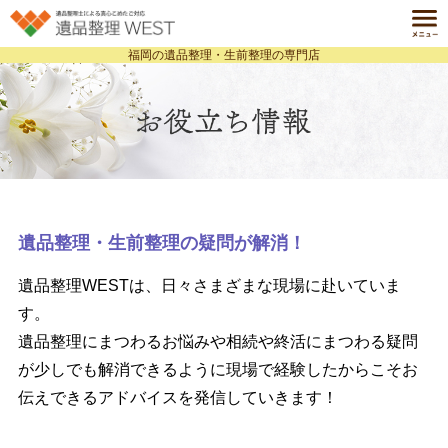
福岡の遺品整理・生前整理の専門店
ホーム
HOME
遺品整理とは
ABOUT
サービス一覧
SERVICE
料金案内
PRICE
遺品整理・生前整理の疑問が解消！
事例紹介
遺品整理WESTは、日々さまざまな現場に赴いていま
CASE
す。
よくある質問
遺品整理にまつわるお悩みや相続や終活にまつわる疑問
Q&A
が少しでも解消できるように
現場で経験したからこそお
会社案内
COMPANY
伝えできるアドバイスを発信していきます！
個人情報保護方針
お役立ち情報ブログ